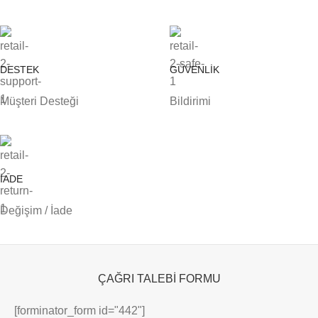
DESTEK
GÜVENLİK
Müşteri Desteği
Bildirimi
İADE
Değişim / İade
ÇAĞRI TALEBİ FORMU
[forminator_form id="442"]