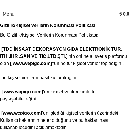
Menu
₺
0,
Gizlilik/Kişisel Verilerin Korunması Politikası
Bu Gizlilik/Kişisel Verilerin Korunması Politikası;
.
[TDD İNŞAAT DEKORASYON GIDA ELEKTRONİK TUR.
İTH .İHR .SAN.VE TİC.LTD.ŞTİ.
]
’nin online alışveriş platformu
olan
[ www.wepigo.com]’
’un ne tür kişisel veriler topladığını,
.
bu kişisel verilerin nasıl kullanıldığını,
.
[www.wepigo.com]’
un kişisel verileri kimlerle
paylaşabileceğini,
.
[www.wepigo.com]’
un işlediği kişisel verilerin üzerindeki
Kullanıcı haklarının neler olduğunu ve bu hakları nasıl
kullanabileceğini açıklamaktadır.