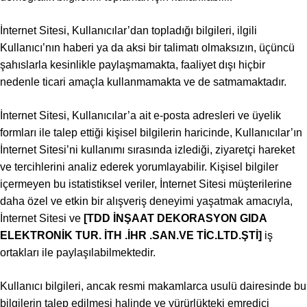
İnternet Sitesi, Kullanıcılar’dan topladığı bilgileri, ilgili
Kullanıcı’nın haberi ya da aksi bir talimatı olmaksızın, üçüncü
şahıslarla kesinlikle paylaşmamakta, faaliyet dışı hiçbir
nedenle ticari amaçla kullanmamakta ve de satmamaktadır.
İnternet Sitesi, Kullanıcılar’a ait e-posta adresleri ve üyelik
formları ile talep ettiği kişisel bilgilerin haricinde, Kullanıcılar’ın
İnternet Sitesi’ni kullanımı sırasında izlediği, ziyaretçi hareket
ve tercihlerini analiz ederek yorumlayabilir. Kişisel bilgiler
içermeyen bu istatistiksel veriler, İnternet Sitesi müşterilerine
daha özel ve etkin bir alışveriş deneyimi yaşatmak amacıyla,
İnternet Sitesi ve
[TDD İNŞAAT DEKORASYON GIDA
ELEKTRONİK TUR. İTH .İHR .SAN.VE TİC.LTD.ŞTİ
]
iş
ortakları ile paylaşılabilmektedir.
Kullanıcı bilgileri, ancak resmi makamlarca usulü dairesinde bu
bilgilerin talep edilmesi halinde ve yürürlükteki emredici