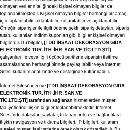
olmayan veriler niteliğindeki kişisel olmayan bilgiler de
toplanabilmektedir. Kişisel olmayan bilgiler herhangi bir amaç
için toplanılabilir, aktarılabilir, kullanılabilir ve açıklanabilir.
Örneğin siparişler ile ilgili ödeme şekli, sipariş detayları, sipariş
tutarı, kullanılan indirim kuponları gibi bilgiler kişisel olmayan
bilgilerdir. Bu bilgiler,
[TDD İNŞAAT DEKORASYON GIDA
ELEKTRONİK TUR. İTH .İHR .SAN.VE TİC.LTD.ŞTİ
]
çalışanları ile veya ilgili üçüncü partilerle siparişin iletilme
aşamalarından herhangi birinde paylaşılabilir veya İnternet
Sitesi kullanım analizinde ve desteğinde kullanılabilir.
İnternet Sitesi’nden ve
[TDD İNŞAAT DEKORASYON GIDA
ELEKTRONİK TUR. İTH .İHR .SAN.VE
TİC.LTD.ŞTİ
]
tarafından sağlanan
hizmetlerden müşteri
faaliyetlerine ilişkin bilgiler toplanabilmektedir. İnternet
Sitesi’nde dolaşılan sayfalar, tıklanan buton ve bağlantılara
ilişkin navigasyon ve tıklama bilgileri, IP bilgileri, kullanım
süreleri müşteri faaliyetlerine örnek olarak gösterilebilir. Bu