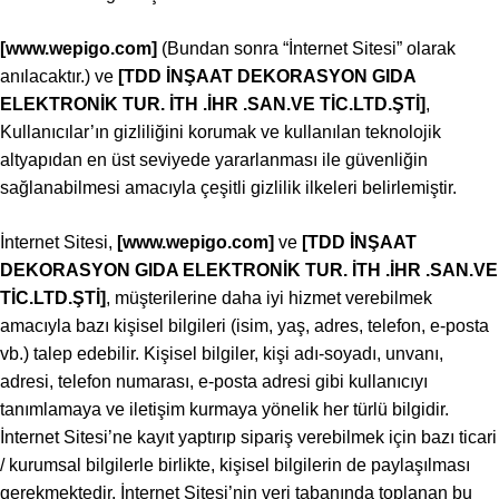
[www.wepigo.com]
(Bundan sonra “İnternet Sitesi” olarak
anılacaktır.) ve
[TDD İNŞAAT DEKORASYON GIDA
ELEKTRONİK TUR. İTH .İHR .SAN.VE TİC.LTD.ŞTİ
]
,
Kullanıcılar’ın gizliliğini korumak ve kullanılan teknolojik
altyapıdan en üst seviyede yararlanması ile güvenliğin
sağlanabilmesi amacıyla çeşitli gizlilik ilkeleri belirlemiştir.
İnternet Sitesi,
[www.wepigo.com]
ve
[TDD İNŞAAT
DEKORASYON GIDA ELEKTRONİK TUR. İTH .İHR .SAN.VE
TİC.LTD.ŞTİ
]
, müşterilerine daha iyi hizmet verebilmek
amacıyla bazı kişisel bilgileri (isim, yaş, adres, telefon, e-posta
vb.) talep edebilir. Kişisel bilgiler, kişi adı-soyadı, unvanı,
adresi, telefon numarası, e-posta adresi gibi kullanıcıyı
tanımlamaya ve iletişim kurmaya yönelik her türlü bilgidir.
İnternet Sitesi’ne kayıt yaptırıp sipariş verebilmek için bazı ticari
/ kurumsal bilgilerle birlikte, kişisel bilgilerin de paylaşılması
gerekmektedir. İnternet Sitesi’nin veri tabanında toplanan bu