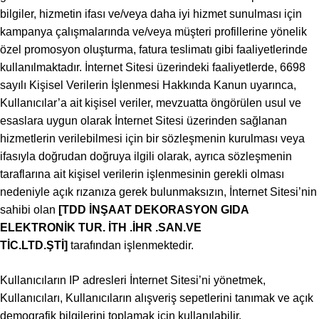
bilgiler, hizmetin ifası ve/veya daha iyi hizmet sunulması için
kampanya çalışmalarında ve/veya müşteri profillerine yönelik
özel promosyon oluşturma, fatura teslimatı gibi faaliyetlerinde
kullanılmaktadır. İnternet Sitesi üzerindeki faaliyetlerde, 6698
sayılı Kişisel Verilerin İşlenmesi Hakkında Kanun uyarınca,
Kullanıcılar’a ait kişisel veriler, mevzuatta öngörülen usul ve
esaslara uygun olarak İnternet Sitesi üzerinden sağlanan
hizmetlerin verilebilmesi için bir sözleşmenin kurulması veya
ifasıyla doğrudan doğruya ilgili olarak, ayrıca sözleşmenin
taraflarına ait kişisel verilerin işlenmesinin gerekli olması
nedeniyle açık rızanıza gerek bulunmaksızın, İnternet Sitesi’nin
sahibi olan
[TDD İNŞAAT DEKORASYON GIDA
ELEKTRONİK TUR. İTH .İHR .SAN.VE
TİC.LTD.ŞTİ
]
tarafından işlenmektedir.
Kullanıcıların IP adresleri İnternet Sitesi’ni yönetmek,
Kullanıcıları, Kullanıcıların alışveriş sepetlerini tanımak ve açık
demografik bilgilerini toplamak için kullanılabilir.