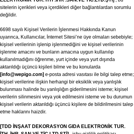
sitelerin içerikleri veya içerdikleri diğer bağlantılardan sorumlu
değildir.
6698 sayılı Kişisel Verilerin İşlenmesi Hakkında Kanun
uyarınca, Kullanıcılar, İnternet Sitesi’ne üye olmaları sebebiyle;
kişisel verilerinin işlenip işlenmediğini ve kişisel verilerinin
işlenme amacını ve bunların amacına uygun kullanılıp
kullanılmadığını öğrenme, yurt içinde veya yurt dışında
aktarıldığı üçüncü kişileri bilme ve bu konularda
[info@wepigo.com]
e-posta adresi vasıtası ile bilgi talep etme;
kişisel verilerine ilişkin herhangi bir eksiklik veya yanlışlık
bulunması halinde bu yanlışlığın giderilmesini isteme; kişisel
verilerin silinmesini veya yok edilmesini isteme ve bu durumun
kişisel verilerin aktarıldığı üçüncü kişilere de bildirilmesini talep
etme haklarını haizdir.
[TDD İNŞAAT DEKORASYON GIDA ELEKTRONİK TUR.
İTH .İHR .SAN.VE TİC.LTD.ŞTİ
]
, işbu gizlilik politikası