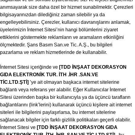
anımsayarak size daha özel bir hizmet sunabilmektir. Çerezleri
bilgisayarınızdan dilediğiniz zaman silebilir ya da
engelleyebilirsiniz. Çerezler, kullanıcı davranışlarını anlamak,
üyelerimizin İnternet Sitesi’nin hangi bölümlerini ziyaret
ettiklerini göstermekte reklamların ve aramaların etkinliğini
ölçmektedir. Şans Basım San.ve Tic. A.Ş., bu bilgileri
pazarlama ve reklam hizmetlerinde de kullanabilir.
İnternet Sitesi içeriğinde ve
[TDD İNŞAAT DEKORASYON
GIDA ELEKTRONİK TUR. İTH .İHR .SAN.VE
TİC.LTD.ŞTİ
]
’ye ait olmayan başkaca internet sitelerine
bağlantı veya referans yer alabilir. Eğer Kullanıcılar İnternet
Sitesi üzerinden başka bir kullanıcıyla ya da üçüncü tarafların
bağlantılarını (link’lerini) kullanarak üçüncü kişilere ait internet
siteleri ile bilgilerini paylaşırlarsa, bu internet sitelerine
sağlanacak bilgiler için farklı gizlilik politikaları geçerli olabilir.
İnternet Sitesi ve
[TDD İNŞAAT DEKORASYON GIDA
ELEKTRONİK TUR. İTH .İHR .SAN.VE TİC.LTD.ŞTİ
]
, bu