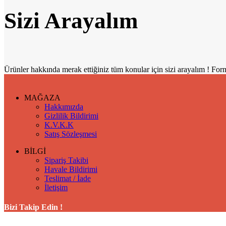
Sizi Arayalım
Ürünler hakkında merak ettiğiniz tüm konular için sizi arayalım ! Form
MAĞAZA
Hakkımızda
Gizlilik Bildirimi
K.V.K.K
Satış Sözleşmesi
BİLGİ
Sipariş Takibi
Havale Bildirimi
Teslimat / İade
İletişim
Bizi Takip Edin !