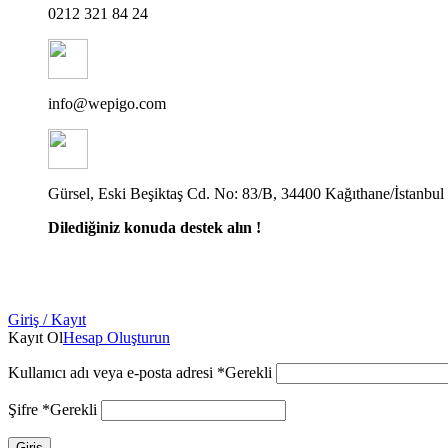
0212 321 84 24
info@wepigo.com
Gürsel, Eski Beşiktaş Cd. No: 83/B, 34400 Kağıthane/İstanbul
Dilediğiniz konuda destek alın !
Giriş / Kayıt
Kayıt Ol
Hesap Oluşturun
Kullanıcı adı veya e-posta adresi
*
Gerekli
Şifre
*
Gerekli
Giriş