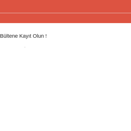
Bültene Kayıt Olun !
Kayıt olun ! İndirim ve Fırsatları Yakalayın
E-mail adresi:
Copyright © 2024 - Wepigo.com Tüm hakları Saklıdır.