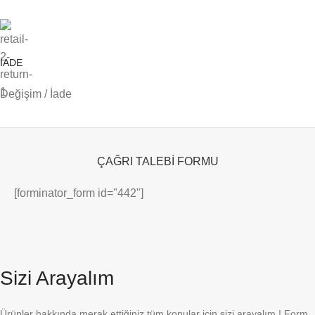
İADE
Değişim / İade
ÇAĞRI TALEBİ FORMU
[forminator_form id="442"]
Sizi Arayalım
Ürünler hakkında merak ettiğiniz tüm konular için sizi arayalım ! Form