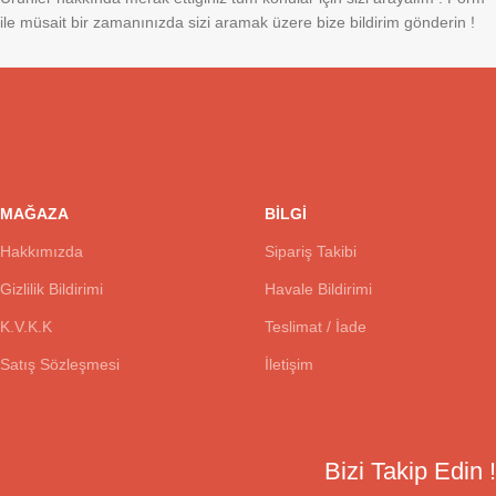
ile müsait bir zamanınızda sizi aramak üzere bize bildirim gönderin !
MAĞAZA
BİLGİ
Hakkımızda
Sipariş Takibi
Gizlilik Bildirimi
Havale Bildirimi
K.V.K.K
Teslimat / İade
Satış Sözleşmesi
İletişim
Bizi Takip Edin !