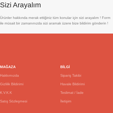
Sizi Arayalım
Ürünler hakkında merak ettiğiniz tüm konular için sizi arayalım ! Form
ile müsait bir zamanınızda sizi aramak üzere bize bildirim gönderin !
MAĞAZA
BİLGİ
Hakkımızda
Sipariş Takibi
Gizlilik Bildirimi
Havale Bildirimi
K.V.K.K
Teslimat / İade
Satış Sözleşmesi
İletişim