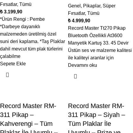
Fırsatlar
,
Tümü
Genel
,
Pikaplar
,
Süper
₺
Fırsatlar
,
Tümü
*Ürün Rengi : Pembe
₺
*Darbeye dayanıklı
Record Master Tt270 Pikap
malzemeden üretilmiş özel
Bluetooth Özellikli At3600
suni deri kaplama. *Taş Plaklar
Manyetik Kartuş 33. 45 Devir
dahil mevcut tüm plak türlerini
Üstün ses ve malzeme kalitesi
çalabilme
ile kaliteyi aranlar için
Sepete Ekle
Devamını oku
Record Master RM-
Record Master RM-
311 Pikap –
311 Pikap – Siyah –
Kahverengi – Tüm
Tüm Plaklar İle
Plaklar İle Uyumlu –
Uyumlu – Prize ve