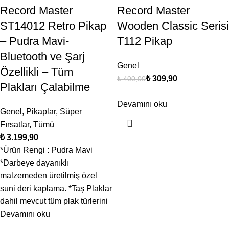
Record Master
Record Master
ST14012 Retro Pikap
Wooden Classic Serisi
– Pudra Mavi-
T112 Pikap
Bluetooth ve Şarj
Genel
Özellikli – Tüm
₺
309,90
₺
400,00
Plakları Çalabilme
Devamını oku
Genel
,
Pikaplar
,
Süper
Fırsatlar
,
Tümü
₺
*Ürün Rengi : Pudra Mavi
*Darbeye dayanıklı
malzemeden üretilmiş özel
suni deri kaplama. *Taş Plaklar
dahil mevcut tüm plak türlerini
Devamını oku