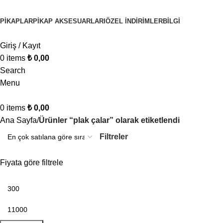
PIKAPLAR
PIKAP AKSESUARLARI
ÖZEL İNDIRIMLER
BİLGİ
Giriş / Kayıt
0
items
₺
0,00
Search
Menu
0
items
₺
0,00
Ana Sayfa
Ürünler “plak çalar” olarak etiketlendi
Filtreler
Fiyata göre filtrele