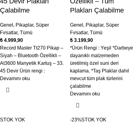
45 Devir Plakları
Özellikli – Tüm
Çalabilme
Plakları Çalabilme
Genel
,
Pikaplar
,
Süper
Genel
,
Pikaplar
,
Süper
Fırsatlar
,
Tümü
Fırsatlar
,
Tümü
₺
₺
Record Master Tt270 Pikap –
*Ürün Rengi : Yeşil *Darbeye
Siyah – Bluetooth Özellikli –
dayanıklı malzemeden
At3600 Manyetik Kartuş – 33.
üretilmiş özel suni deri
45 Devir Ürün rengi :
kaplama. *Taş Plaklar dahil
Devamını oku
mevcut tüm plak türlerini
çalabilme
Devamını oku
STOK YOK
-23%
STOK YOK