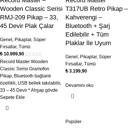
Record Master –
Record Master
Wooden Classic Serisi
T317UB Retro Pikap –
RMJ-209 Pikap – 33,
Kahverengi –
45 Devir Plak Çalar
Bluetooth + Şarj
Edilebilir + Tüm
Genel
,
Pikaplar
,
Süper
Plaklar İle Uyum
Fırsatlar
,
Tümü
₺
Genel
,
Pikaplar
,
Süper
Record Master Wooden
Fırsatlar
,
Tümü
Classic Serisi Gramofon
₺
Pikap, Bluetooth bağlantı
özellikli, USB bellek takılabilir,
Devamını oku
33 – 45 Devir * Ahşap gövde
Sepete Ekle
Popüler