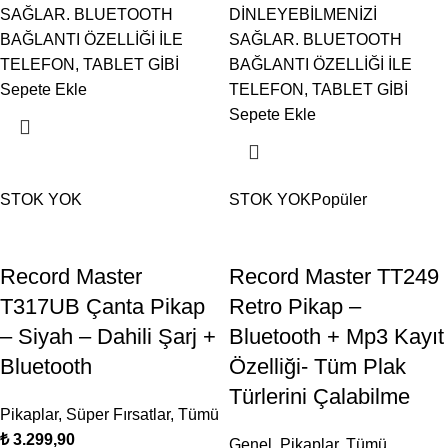
SAĞLAR. BLUETOOTH
DİNLEYEBİLMENİZİ
BAĞLANTI ÖZELLİĞİ İLE
SAĞLAR. BLUETOOTH
TELEFON, TABLET GİBİ
BAĞLANTI ÖZELLİĞİ İLE
Sepete Ekle
TELEFON, TABLET GİBİ
Sepete Ekle
STOK YOK
STOK YOK
Popüler
Record Master
Record Master TT249
T317UB Çanta Pikap
Retro Pikap –
– Siyah – Dahili Şarj +
Bluetooth + Mp3 Kayıt
Bluetooth
Özelliği- Tüm Plak
Türlerini Çalabilme
Pikaplar
,
Süper Fırsatlar
,
Tümü
₺
Genel
,
Pikaplar
,
Tümü