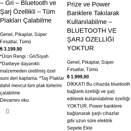
– Gri – Bluetooth ve
Prize ve Power
Şarj Özellikli – Tüm
Banklere Takılarak
Plakları Çalabilme
Kullanılabilme –
BLUETOOTH VE
Genel
,
Pikaplar
,
Süper
ŞARJ ÖZELLİĞİ
Fırsatlar
,
Tümü
YOKTUR
₺
*Ürün Rengi : Gri/Siyah
Genel
,
Pikaplar
,
Süper
*Darbeye dayanıklı
Fırsatlar
,
Tümü
malzemeden üretilmiş özel
₺
suni deri kaplama. *Taş Plaklar
DİKKAT! Bu cihazda bluetooth
dahil mevcut tüm plak türlerini
bağlantı özelliği ve şarj
çalabilme
edilerek kullanılabilme özelliği
Devamını oku
YOKTUR. Power banklere
bağlanarak şarjlı cihazlar
gibi uzun süre elektrik
Sepete Ekle