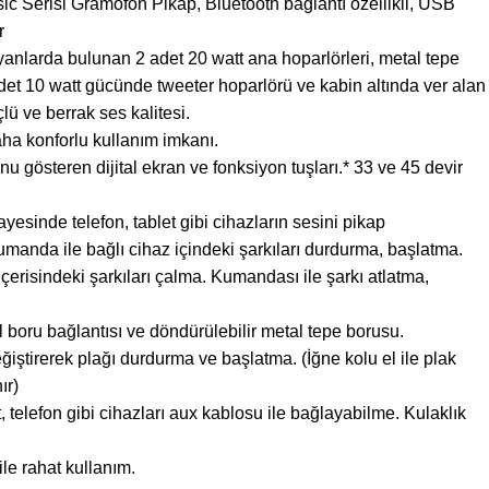
 Serisi Gramofon Pikap, Bluetooth bağlantı özellikli, USB
r
anlarda bulunan 2 adet 20 watt ana hoparlörleri, metal tepe
adet 10 watt gücünde tweeter hoparlörü ve kabin altında ver alan
ü ve berrak ses kalitesi.
ha konforlu kullanım imkanı.
 gösteren dijital ekran ve fonksiyon tuşları.* 33 ve 45 devir
ayesinde telefon, tablet gibi cihazların sesini pikap
umanda ile bağlı cihaz içindeki şarkıları durdurma, başlatma.
içerisindeki şarkıları çalma. Kumandası ile şarkı atlatma,
 boru bağlantısı ve döndürülebilir metal tepe borusu.
tirerek plağı durdurma ve başlatma. (İğne kolu el ile plak
ır)
t, telefon gibi cihazları aux kablosu ile bağlayabilme. Kulaklık
ile rahat kullanım.