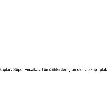
kaplar
,
Süper Fırsatlar
,
Tümü
Etiketler:
gramofon
,
pikap
,
plak