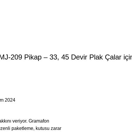
J-209 Pikap – 33, 45 Devir Plak Çalar
içi
ım 2024
akkını veriyor. Gramafon
 Özenli paketleme, kutusu zarar