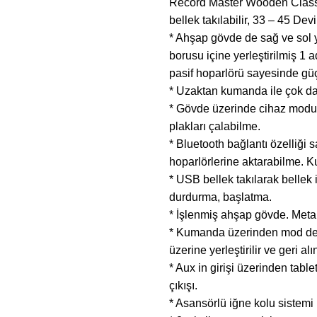
Record Master Wooden Classic
bellek takılabilir, 33 – 45 Devi
* Ahşap gövde de sağ ve sol y
borusu içine yerleştirilmiş 1 
pasif hoparlörü sayesinde güçl
* Uzaktan kumanda ile çok da
* Gövde üzerinde cihaz modunu
plakları çalabilme.
* Bluetooth bağlantı özelliği s
hoparlörlerine aktarabilme. K
* USB bellek takılarak bellek 
durdurma, başlatma.
* İşlenmiş ahşap gövde. Metal
* Kumanda üzerinden mod değiş
üzerine yerleştirilir ve geri alın
* Aux in girişi üzerinden table
çıkışı.
* Asansörlü iğne kolu sistemi 