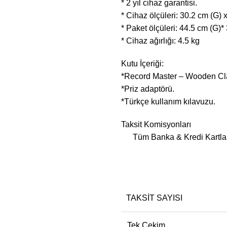
* 2 yıl cihaz garantisi.
* Cihaz ölçüleri: 30.2 cm (G) 
* Paket ölçüleri: 44.5 cm (G)*
* Cihaz ağırlığı: 4.5 kg
Kutu İçeriği:
*Record Master – Wooden Clas
*Priz adaptörü.
*Türkçe kullanım kılavuzu.
Taksit Komisyonları
Tüm Banka & Kredi Kartla
TAKSIT SAYISI
Tek Çekim