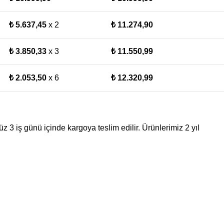
₺
5.637,45
x 2
₺
11.274,90
₺
3.850,33
x 3
₺
11.550,99
₺
2.053,50
x 6
₺
12.320,99
z 3 iş günü içinde kargoya teslim edilir. Ürünlerimiz 2 yıl