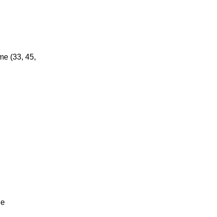
me (33, 45,
le