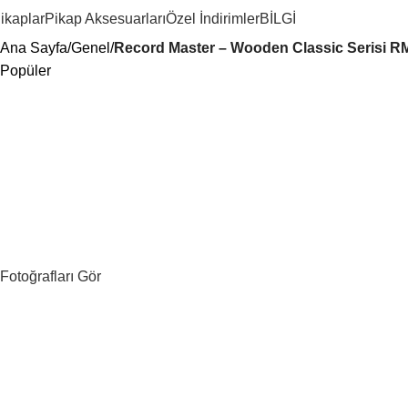
ikaplar
Pikap Aksesuarları
Özel İndirimler
BİLGİ
Ana Sayfa
Genel
Record Master – Wooden Classic Serisi RMJ
Popüler
Fotoğrafları Gör